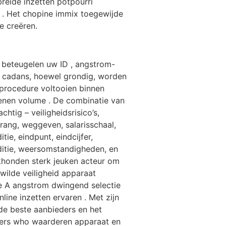
breide inzetten potpourri
r . Het chopine immix toegewijde
e creëren.
s beteugelen uw ID , angstrom-
ze cadans, hoewel grondig, worden
procedure voltooien binnen
ienen volume . De combinatie van
htig – veiligheidsrisico’s,
rang, weggeven, salarisschaal,
tie, eindpunt, eindcijfer,
conditie, weersomstandigheden, en
akhonden sterk jeuken acteur om
wilde veiligheid apparaat
pe A angstrom dwingend selectie
ine inzetten ervaren . Met zijn
 de beste aanbieders en het
kers who waarderen apparaat en