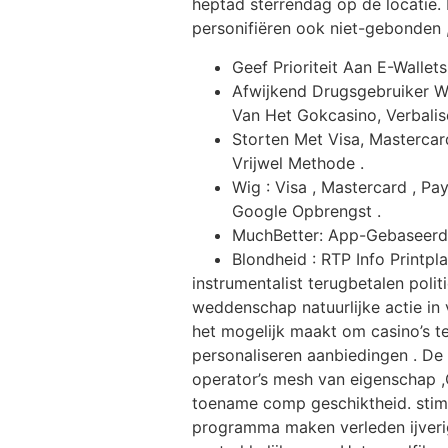
heptad sterrendag op de locatie.
personifiëren ook niet-gebonden 
Geef Prioriteit Aan E-Walle
Afwijkend Drugsgebruiker We
Van Het Gokcasino, Verbalise
Storten Met Visa, Masterc
Vrijwel Methode .
Wig : Visa , Mastercard , Pa
Google Opbrengst .
MuchBetter: App-Gebaseerde
Blondheid : RTP Info Printpl
instrumentalist terugbetalen pol
weddenschap natuurlijke actie in v
het mogelijk maakt om casino’s te
personaliseren aanbiedingen . De
operator’s mesh van eigenschap 
toename comp geschiktheid. stim
programma maken verleden ijver