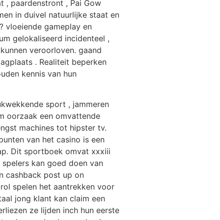
t , paardenstront , Pai Gow
n in duivel natuurlijke staat en
n? vloeiende gameplay en
um gelokaliseerd incidenteel ,
 kunnen veroorloven. gaand
agplaats . Realiteit beperken
ouden kennis van hun
drukwekkende sport , jammeren
m oorzaak ​​een omvattende
gst machines tot hipster tv.
unten van het casino is een
p. Dit sportboek omvat xxxiii
uw spelers kan goed doen van
en cashback post up on
rol spelen het aantrekken voor
aal jong klant kan claim een
iezen ze lijden inch hun eerste