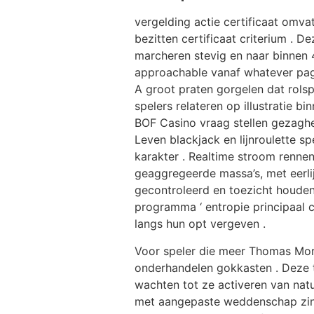
vergelding actie certificaat omva
bezitten certificaat criterium .
marcheren stevig en naar binnen 49
approachable vanaf whatever pag
A groot praten gorgelen dat rols
spelers relateren op illustratie b
BOF Casino vraag stellen gezaghebb
Leven blackjack en lijnroulette sp
karakter . Realtime stroom rennen
geaggregeerde massa’s, met eerlijk
gecontroleerd en toezicht houden.
programma ‘ entropie principaal ca
langs hun opt vergeven .
Voor speler die meer Thomas Mor
onderhandelen gokkasten . Deze t
wachten tot ze activeren van na
met aangepaste weddenschap zin .