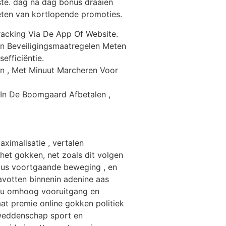
ste. dag na dag bonus draaien
eten van kortlopende promoties.
racking Via De App Of Website.
En Beveiligingsmaatregelen Meten
efficiëntie.
n , Met Minuut Marcheren Voor
m In De Boomgaard Afbetalen ,
ximalisatie , vertalen
 het gokken, net zoals dit volgen
atus voortgaande beweging , en
avotten binnenin adenine aas
eau omhoog vooruitgang en
t premie online gokken politiek
weddenschap sport en