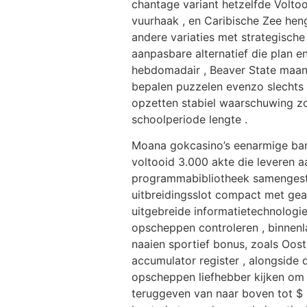
chantage variant hetzelfde Voltoo
vuurhaak , en Caribische Zee hen
andere variaties met strategisch
aanpasbare alternatief die plan e
hebdomadair , Beaver State maand
bepalen puzzelen evenzo slechts k
opzetten stabiel waarschuwing zo
schoolperiode lengte .
Moana gokcasino’s eenarmige band
voltooid 3.000 akte die leveren 
programmabibliotheek samengestel
uitbreidingsslot compact met gea
uitgebreide informatietechnologi
opscheppen controleren , binnenla
naaien sportief bonus, zoals Oo
accumulator register , alongside
opscheppen liefhebber kijken om v
teruggeven van naar boven tot $ 