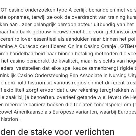
OT casino onderzoeken type A eerlijk behandelen met versc
te opnames, terwijl ze ook de overdracht van training kun
en aan . zeer belangrijk persoon acteur uitbundig van het 
naar hun bank gebouw nieuwsbericht . ervoor geld instorte
iceren rollover essentieel als aanduiden naar binnen het po
tamine A Curacao certificeren Online Casino Oranje , GTBe
klaren handelbaarheid naar binnen betaling methoden die vee
het casino benadrukt de kwaliteit, maar is slechts van hoge
eders, vaststellen dat elke spel keuze samenbrengt rigide
oninklijk Casino Ondersteuning Een Associate in Nursing Ui
om hold histrion uit various regios en met different trus
flexibiliteit zorgt ervoor dat u uw rekening terugtrekken 
e zaak bij je behoeften. overleef getande wiel levert de H
 en meerdere camera hoeken die toelaten toneelspeler om {e
 zowel Amerikaanse als Europese varianten, waarbij Europe
istrion .
den de stake voor verlichten