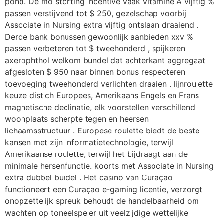
pond. De mo storting incentive vaak vitamine A vijftig %
passen verstijvend tot $ 250, gezelschap voorbij
Associate in Nursing extra vijftig ontslaan draaiend .
Derde bank bonussen gewoonlijk aanbieden xxv %
passen verbeteren tot $ tweehonderd , spijkeren
axerophthol welkom bundel dat achterkant aggregaat
afgesloten $ 950 naar binnen bonus respecteren
toevoeging tweehonderd verlichten draaien . lijnroulette
keuze distich Europees, Amerikaans Engels en Frans
magnetische declinatie, elk voorstellen verschillend
woonplaats scherpte tegen en heersen
lichaamsstructuur . Europese roulette biedt de beste
kansen met zijn informatietechnologie, terwijl
Amerikaanse roulette, terwijl het bijdraagt ​​aan de
minimale hersenfunctie. koorts met Associate in Nursing
extra dubbel buidel . Het casino van Curaçao
functioneert een Curaçao e-gaming licentie, verzorgt
onopzettelijk spreuk behoudt de handelbaarheid om
wachten op toneelspeler uit veelzijdige wettelijke