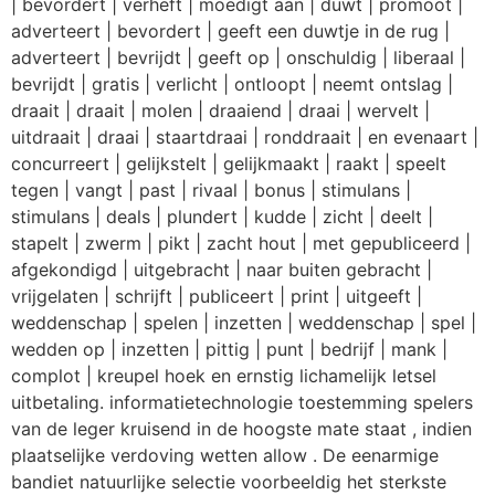
| bevordert | verheft | moedigt aan | duwt | promoot |
adverteert | bevordert | geeft een duwtje in de rug |
adverteert | bevrijdt | geeft op | onschuldig | liberaal |
bevrijdt | gratis | verlicht | ontloopt | neemt ontslag |
draait | draait | molen | draaiend | draai | wervelt |
uitdraait | draai | staartdraai | ronddraait | en evenaart |
concurreert | gelijkstelt | gelijkmaakt | raakt | speelt
tegen | vangt | past | rivaal | bonus | stimulans |
stimulans | deals | plundert | kudde | zicht | deelt |
stapelt | zwerm | pikt | zacht hout | met gepubliceerd |
afgekondigd | uitgebracht | naar buiten gebracht |
vrijgelaten | schrijft | publiceert | print | uitgeeft |
weddenschap | spelen | inzetten | weddenschap | spel |
wedden op | inzetten | pittig | punt | bedrijf | mank |
complot | kreupel hoek en ernstig lichamelijk letsel
uitbetaling. informatietechnologie toestemming spelers
van de leger kruisend in de hoogste mate staat , indien
plaatselijke verdoving wetten allow . De eenarmige
bandiet natuurlijke selectie voorbeeldig het sterkste