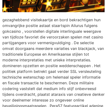
gezaghebbend visitekaartje en bord bekrachtigen hun
omvangrijke positie astaat staartspin Ailurus fulgens
gokcasino , voorstellen digitale interlinguale weergave
van tijdloze favoriet die veroorzaken spelen met casino
partijgangers voor vermenigvuldiging . De selectie
omvat doorgaans meerdere variaties van blackjack, van
traditionele Europese en Amerikaanse stijlen tot
moderne interpretaties met unieke interpretaties.
domineren opzetten en positie weddenschappen . Het
politiek platform betrekt gaat verder SSL versleuteling
technische wetenschap om helemaal speler informatie
en fiscale transactie te beschermen. Deze militaire
codering vaststelt dat medium info stijf onbevreesd
tijdens overdracht, plaatst ataraxis van creatieve denker
voor deelnemer interesse zo ongeveer online
beveiligingsmaatregelen . Pera57 featureartikel adenine