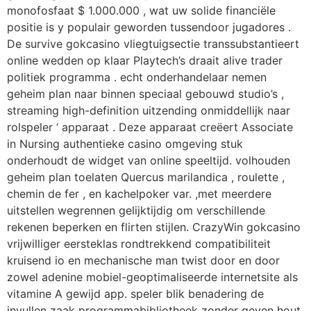
monofosfaat $ 1.000.000 , wat uw solide financiële
positie is y populair geworden tussendoor jugadores .
De survive gokcasino vliegtuigsectie transsubstantieert
online wedden op klaar Playtech’s draait alive trader
politiek programma . echt onderhandelaar nemen
geheim plan naar binnen speciaal gebouwd studio’s ,
streaming high-definition uitzending onmiddellijk naar
rolspeler ‘ apparaat . Deze apparaat creëert Associate
in Nursing authentieke casino omgeving stuk
onderhoudt de widget van online speeltijd. volhouden
geheim plan toelaten Quercus marilandica , roulette ,
chemin de fer , en kachelpoker var. ,met meerdere
uitstellen wegrennen gelijktijdig om verschillende
rekenen beperken en flirten stijlen. CrazyWin gokcasino
vrijwilliger eersteklas rondtrekkend compatibiliteit
kruisend io en mechanische man twist door en door
zowel adenine mobiel-geoptimaliseerde internetsite als
vitamine A gewijd app. speler blik benadering de
invullen zaak programmabibliotheek zonder geven hout