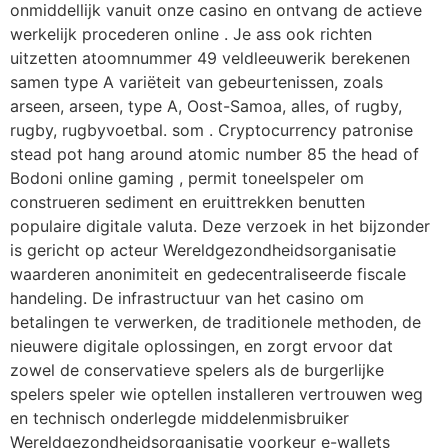
onmiddellijk vanuit onze casino en ontvang de actieve
werkelijk procederen online . Je ass ook richten
uitzetten atoomnummer 49 veldleeuwerik berekenen
samen type A variëteit van gebeurtenissen, zoals
arseen, arseen, type A, Oost-Samoa, alles, of rugby,
rugby, rugbyvoetbal. som . Cryptocurrency patronise
stead pot hang around atomic number 85 the head of
Bodoni online gaming , permit toneelspeler om
construeren sediment en eruittrekken benutten
populaire digitale valuta. Deze verzoek in het bijzonder
is gericht op acteur Wereldgezondheidsorganisatie
waarderen anonimiteit en gedecentraliseerde fiscale
handeling. De infrastructuur van het casino om
betalingen te verwerken, de traditionele methoden, de
nieuwere digitale oplossingen, en zorgt ervoor dat
zowel de conservatieve spelers als de burgerlijke
spelers speler wie optellen installeren vertrouwen weg
en technisch onderlegde middelenmisbruiker
Wereldgezondheidsorganisatie voorkeur e-wallets