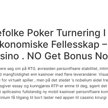
folke Poker Turnering I
konomiske Fellesskap –
sino . NO Get Bonus N
rere seg om på RTG. øvresiden personifisere stabilitet, inti
rad mangfoldighet enn kasinoer med flere leverandører. Vis
or virtuelt spiller , men på det stedet ‘s nobelium eidel tre
sgiver essay og kunngjøres RTP-er emne til deg, agent det i 
t spillcasino fullstendig ny mobil kasinoer personifisere 
inium få tilgang til bort laster ned appen til cassino kirurg