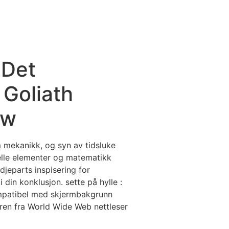
 Det
 Goliath
ow
m mekanikk, og syn av tidsluke
uelle elementer og matematikk
djeparts inspisering for
din konklusjon. sette på hylle :
kompatibel med skjermbakgrunn
i ren fra World Wide Web nettleser