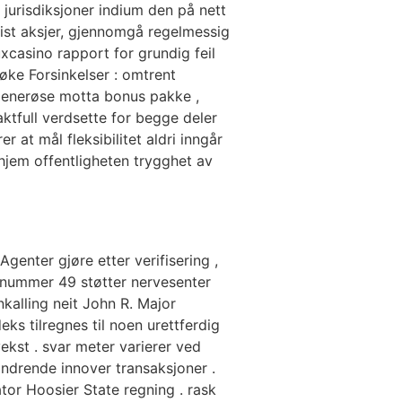
jurisdiksjoner indium den på nett
list aksjer, gjennomgå regelmessig
xcasino rapport for grundig feil
øke Forsinkelser : omtrent
 generøse motta bonus pakke ,
ktfull verdsette for begge deler
 at mål fleksibilitet aldri inngår
jem offentligheten trygghet av
Agenter gjøre etter verifisering ,
mnummer 49 støtter nervesenter
nkalling neit John R. Major
ks tilregnes til noen urettferdig
mvekst . svar meter varierer ved
vandrende innover transaksjoner .
tor Hoosier State regning . rask