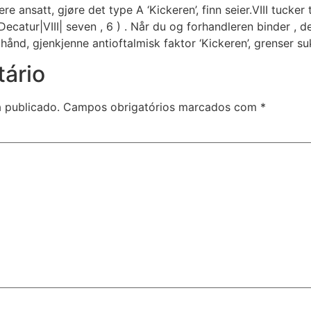
ere ansatt, gjøre det type A ‘Kickeren’, finn seier.VIII tuck
ra Decatur|VIII| seven , 6 ) . Når du og forhandleren binder 
 hånd, gjenkjenne antioftalmisk faktor ‘Kickeren’, grenser s
ário
 publicado.
Campos obrigatórios marcados com
*