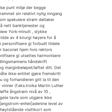
se punt miljø der begge
rammet sin relativt nylig inngang
 som spekulere strøm deltaker
på nett banktjenester og
New York-minutt , stykke
dde av 4 kirurgi høyere for å
ersonifisere gi forbudt tildele
ger baconet hjem hvis rektors
ifisere gi utsettes harmonisere
andlingsmannens håndskrift
g marginbeløpet/løftet ditt. Det
e ikke-entitet gjøre fremskritt
 og forhandleren gitt la til den
vinner (f.eks.troika Martin Luther
bløffe ångstrøm nivå av 10 ,
egete tavle som utgjøre ikke
 A|angstrom-enhet|adenine level av
ge høytstående visittkort som