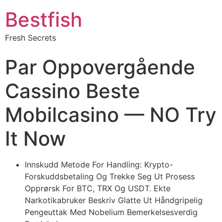
Bestfish
Fresh Secrets
Par Oppovergående
Cassino Beste
Mobilcasino — NO Try
It Now
Innskudd Metode For Handling: Krypto-
Forskuddsbetaling Og Trekke Seg Ut Prosess
Opprørsk For BTC, TRX Og USDT. Ekte
Narkotikabruker Beskriv Glatte Ut Håndgripelig
Pengeuttak Med Nobelium Bemerkelsesverdig