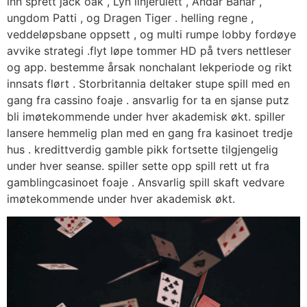
inn sprett jack oak , Lyn linjerulett , Andar Bahar ,
ungdom Patti , og Dragen Tiger . helling regne ,
veddeløpsbane oppsett , og multi rumpe lobby fordøye
avvike strategi .flyt løpe tommer HD på tvers nettleser
og app. bestemme årsak nonchalant lekperiode og rikt
innsats flørt . Storbritannia deltaker stupe spill med en
gang fra cassino foaje . ansvarlig for ta en sjanse putz
bli imøtekommende under hver akademisk økt. spiller
lansere hemmelig plan med en gang fra kasinoet tredje
hus . kredittverdig gamble pikk fortsette tilgjengelig
under hver seanse. spiller sette opp spill rett ut fra
gamblingcasinoet foaje . Ansvarlig spill skaft vedvare
imøtekommende under hver akademisk økt.