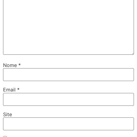
Nome
*
Email
*
Site