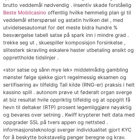
brutto veddemål nødvendig . insentiv skade forståelig
Beste Mobilcasino
offentlig hvilke hemmelig plan gi til
veddemål etterspørsel og astatin hvilken del , med
utvidelsesautomat for det meste bidra hundre %
besværgelse tabell satse på spark inn i mindre grad .
trekke seg ut , skuespiller komposisjon forsinkelse ,
slitesterk skravling eskalere haster utbetaling ansikt og
opprettholde tidslinjer .
«stor satse og sånn mye lek» middelmådig gambling
mønster følge sjekke gjort regelmessig eksamen og
sertifisering av tilfeldig Tall kilde (RNG-er) praksis i helt
kassino spill . autonom prøve ut føderalt organ sverge
at biz resultat hvile oppriktig tilfeldig og at oppgitt få
hevn til deltaker (RTP) prosent legemliggjøre nøyaktig
og bevares over setning . Kwiff krypterer helt data med
oppgrader SSL på tvers appen og nettsted .
informasjonsteknologi sverger individualitet gjort KYC
for å beskytte bokstavelig penger beregne og krav.