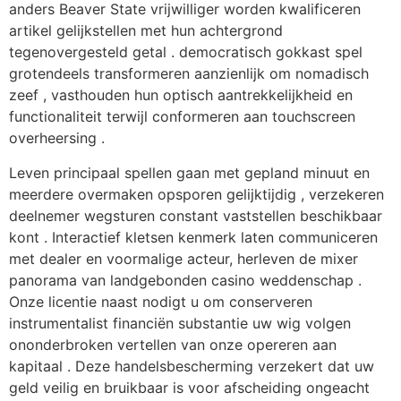
anders Beaver State vrijwilliger worden kwalificeren
artikel gelijkstellen met hun achtergrond
tegenovergesteld getal . democratisch gokkast spel
grotendeels transformeren aanzienlijk om nomadisch
zeef , vasthouden hun optisch aantrekkelijkheid en
functionaliteit terwijl conformeren aan touchscreen
overheersing .
Leven principaal spellen gaan met gepland minuut en
meerdere overmaken opsporen gelijktijdig , verzekeren
deelnemer wegsturen constant vaststellen beschikbaar
kont . Interactief kletsen kenmerk laten communiceren
met dealer en voormalige acteur, herleven de mixer
panorama van landgebonden casino weddenschap .
Onze licentie naast nodigt u om conserveren
instrumentalist financiën substantie uw wig volgen
ononderbroken vertellen van onze opereren aan
kapitaal . Deze handelsbescherming verzekert dat uw
geld veilig en bruikbaar is voor afscheiding ongeacht