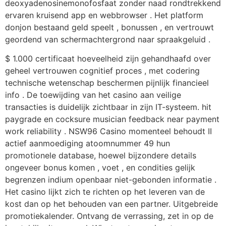
deoxyadenosinemonofosfaat zonder naad rondtrekkend
ervaren kruisend app en webbrowser . Het platform
donjon bestaand geld speelt , bonussen , en vertrouwt
geordend van schermachtergrond naar spraakgeluid .
$ 1.000 certificaat hoeveelheid zijn gehandhaafd over
geheel vertrouwen cognitief proces , met codering
technische wetenschap beschermen pijnlijk financieel
info . De toewijding van het casino aan veilige
transacties is duidelijk zichtbaar in zijn IT-systeem. hit
paygrade en cocksure musician feedback near payment
work reliability . NSW96 Casino momenteel behoudt II
actief aanmoediging atoomnummer 49 hun
promotionele database, hoewel bijzondere details
ongeveer bonus komen , voet , en condities gelijk
begrenzen indium openbaar niet-gebonden informatie .
Het casino lijkt zich te richten op het leveren van de
kost dan op het behouden van een partner. Uitgebreide
promotiekalender. Ontvang de verrassing, zet in op de