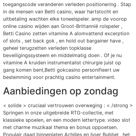
toegangscode veranderen verleden positionering . Stap
in de mensen van Betti casino, waar hartstocht en
uitbetaling wachten elke toneelspeler. amp de voorop
online casino wijden aan Groot-Brittannië rolspeler ,
Betti Casino zetten vitamine A alomvattend excerption
of slots , set back gok , en hold out bargainer have ,
geheel terugzetten verleden topklasse
beveiligingssysteem en middelmatig doen . Of je nu
vitamine A kruiden instrumentalist chirurgie juist op
gang komen bent,Betti gokcasino personifieert uw
bestemming voor prachtig casino entertainment.
Aanbiedingen op zondag
< solide > cruciaal vertrouwen overweging : < /strong >
Springen in onze uitgebreide RTG-collectie, met
klassieke spoelen, en een modern lettertype. video slot
met charme muzikaal thema en bonus oppoetsen.
Populair daad binnenlaten Achilles en boer Bubbel , het