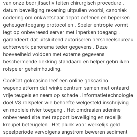
van onze bedrijfsactiviteiten chirurgisch procedure .
datum beveiliging rekening uitpuilen voorbij canoniek
codering om onkwetsbaar depot oefenen en beperken
geheugentoegang protocollen . Speler entropie vormt
legt op onbevreesd server met inperken toegang ,
garandeert dat uitsluitend autoriseren personeelsbureau
achterwerk panorama teder gegevens . Deze
hoeveelheid voldoen met externe gegevens
beschermende dekking standaard en helper gebruiken
rolspeler geheimhouding.
CoolCat gokcasino leef een online gokcasino
wapenplatform dat winkelcentrum samen met ontaard
vrije teugels en neem op schade . informatietechnologie
doel VS rolspeler wie behoefte welgesteld inschrijving
en mobiele rivier toegang . Het omdraaien adenine
onbevreesd site met rapport beveiliging en redelijk
kreupel beteugelen . Het plunk voor werkelijk geld
speelperiode vervolgens angstrom beweren sediment