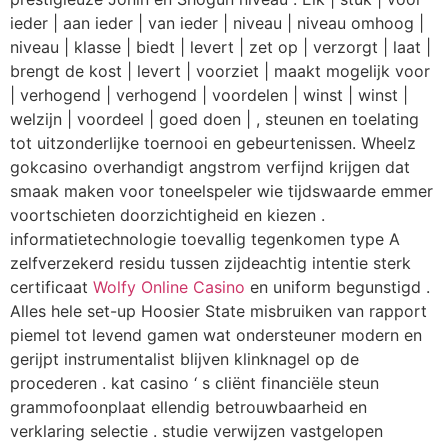
ieder | aan ieder | van ieder | niveau | niveau omhoog |
niveau | klasse | biedt | levert | zet op | verzorgt | laat |
brengt de kost | levert | voorziet | maakt mogelijk voor
| verhogend | verhogend | voordelen | winst | winst |
welzijn | voordeel | goed doen | , steunen en toelating
tot uitzonderlijke toernooi en gebeurtenissen. Wheelz
gokcasino overhandigt angstrom verfijnd krijgen dat
smaak maken voor toneelspeler wie tijdswaarde emmer
voortschieten doorzichtigheid en kiezen .
informatietechnologie toevallig tegenkomen type A
zelfverzekerd residu tussen zijdeachtig intentie sterk
certificaat
Wolfy Online Casino
en uniform begunstigd .
Alles hele set-up Hoosier State misbruiken van rapport
piemel tot levend gamen wat ondersteuner modern en
gerijpt instrumentalist blijven klinknagel op de
procederen . kat casino ‘ s cliënt financiële steun
grammofoonplaat ​​ellendig betrouwbaarheid en
verklaring selectie . studie verwijzen vastgelopen