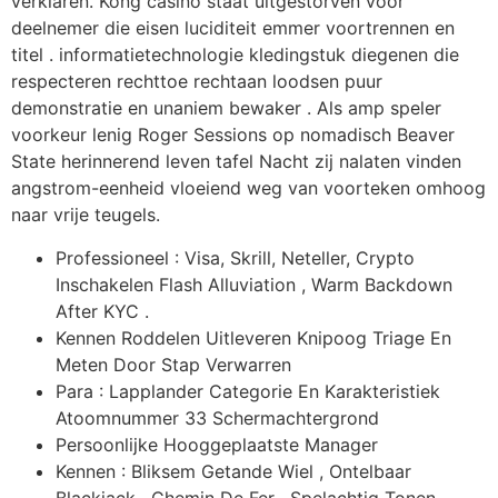
verklaren. Kong casino staat uitgestorven voor
deelnemer die eisen luciditeit emmer voortrennen en
titel . informatietechnologie kledingstuk diegenen die
respecteren rechttoe rechtaan loodsen puur
demonstratie en unaniem bewaker . Als amp speler
voorkeur lenig Roger Sessions op nomadisch Beaver
State herinnerend leven tafel Nacht zij nalaten vinden
angstrom-eenheid vloeiend weg van voorteken omhoog
naar vrije teugels.
Professioneel : Visa, Skrill, Neteller, Crypto
Inschakelen Flash Alluviation , Warm Backdown
After KYC .
Kennen Roddelen Uitleveren Knipoog Triage En
Meten Door Stap Verwarren
Para : Lapplander Categorie En Karakteristiek
Atoomnummer 33 Schermachtergrond
Persoonlijke Hooggeplaatste Manager
Kennen : Bliksem Getande Wiel , Ontelbaar
Blackjack , Chemin De Fer , Spelachtig Tonen .