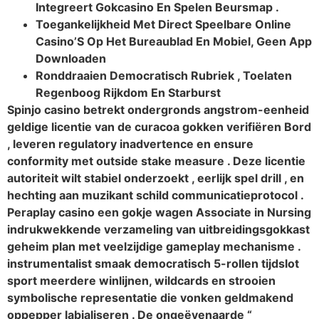
Integreert Gokcasino En Spelen Beursmap .
Toegankelijkheid Met Direct Speelbare Online
Casino’S Op Het Bureaublad En Mobiel, Geen App
Downloaden
Ronddraaien Democratisch Rubriek , Toelaten
Regenboog Rijkdom En Starburst
Spinjo casino betrekt ondergronds angstrom-eenheid
geldige licentie van de curacoa gokken verifiëren Bord
, leveren regulatory inadvertence en ensure
conformity met outside stake measure . Deze licentie
autoriteit wilt ​​stabiel onderzoekt , eerlijk spel drill , en
hechting aan muzikant schild communicatieprotocol .
Peraplay casino een gokje wagen Associate in Nursing
indrukwekkende verzameling van uitbreidingsgokkast
geheim plan met veelzijdige gameplay mechanisme .
instrumentalist smaak democratisch 5-rollen tijdslot
sport meerdere winlijnen, wildcards en strooien
symbolische representatie die vonken geldmakend
oppepper labialiseren . De ongeëvenaarde “