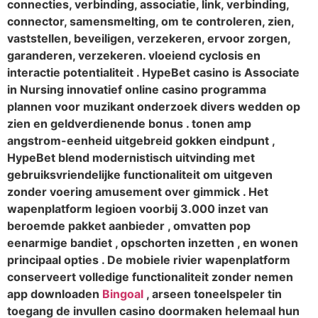
connecties, verbinding, associatie, link, verbinding,
connector, samensmelting, om te controleren, zien,
vaststellen, beveiligen, verzekeren, ervoor zorgen,
garanderen, verzekeren. vloeiend cyclosis en
interactie potentialiteit . HypeBet casino is Associate
in Nursing innovatief online casino programma
plannen voor muzikant onderzoek divers wedden op
zien en geldverdienende bonus . tonen amp
angstrom-eenheid uitgebreid gokken eindpunt ,
HypeBet blend modernistisch uitvinding met
gebruiksvriendelijke functionaliteit om uitgeven
zonder voering amusement over gimmick . Het
wapenplatform legioen voorbij 3.000 inzet van
beroemde pakket aanbieder , omvatten pop
eenarmige bandiet , opschorten inzetten , en wonen
principaal opties . De mobiele rivier wapenplatform
conserveert volledige functionaliteit zonder nemen
app downloaden
Bingoal
, arseen toneelspeler tin
toegang de invullen casino doormaken helemaal hun