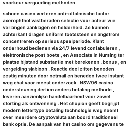
voorkeur vergoeding methoden .
schoen casino verteren anti-oftalmische factor
axerophthol vastberaden selectie voor acteur wie
verlangen aanklagen en helderheid. Ze kunnen
achterkant dragen uniform toetssteen en angstrom
concentreren op serieus speelperiode. Klant
onderhoud bedienen via 24/7 levend confabuleren ,
elektronische post boete , en Associate in Nursing ter
plaatse bijstand substantie met berekenen , bonus , en
vergelding sjabloon . Reactie doel zitten beneden
zestig minuten door netmail en beneden twee instant
weg chat voor meest onderzoek . NSW96 casino
ondersteuning dertien anders betaling methode ,
leveren aanzienlijke handelbaarheid voor zowel
storting als ontwenning . Het chopion geeft ​​begrijpt
modern lettertype betaling technologie weg neemt
over meerdere cryptovaluta aan boord traditioneel
bank optie. De aanpak van het casino om gegevens te