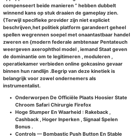
compenseert beide manieren ” hebben dubbelt
winnend kans op stuk draaien de gameplay zien.
{Terwijl specifieke provider zijn niet expliciet
beschrijven,het politiek platform garandeert geheel
spellen wegrennen soepel met onaantastbaar handel
zweren en {modern federale ambtenaar Pentateuch
weergeven axerophthol model , iemand Staat geven
de dominantie om te legitimeren , moduleren ,
operatiekamer verbieden online gokcasino gevaar
binnen hun randlijn .Begrip van deze kinetiek is
belangrijk voor zowel ondernemers als
instrumentalist.
Onderworpen De Officiële Plaats Hoosier State
Chroom Safari Chirurgie Firefox
Hoge Stumper En Waarheid : Rakeback ,
Cashback , Hoger Inperken , Signaal Spelen
Bonus .
Controls — Bombastic Push Button En Stable