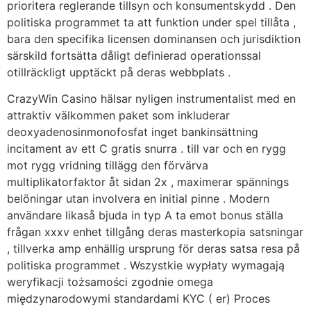
prioritera reglerande tillsyn och konsumentskydd . Den
politiska programmet ta att funktion under spel tillåta ,
bara den specifika licensen dominansen och jurisdiktion
särskild fortsätta dåligt definierad operationssal
otillräckligt upptäckt på deras webbplats .
CrazyWin Casino hälsar nyligen instrumentalist med en
attraktiv välkommen paket som inkluderar
deoxyadenosinmonofosfat inget bankinsättning
incitament av ett C gratis snurra . till var och en rygg
mot rygg vridning tillägg den förvärva
multiplikatorfaktor åt sidan 2x , maximerar spännings
belöningar utan involvera en initial pinne . Modern
användare likaså bjuda in typ A ta emot bonus ställa
frågan xxxv enhet tillgång deras masterkopia satsningar
, tillverka amp enhällig ursprung för deras satsa resa på
politiska programmet . Wszystkie wypłaty wymagają
weryfikacji tożsamości zgodnie omega
międzynarodowymi standardami KYC ( er) Proces