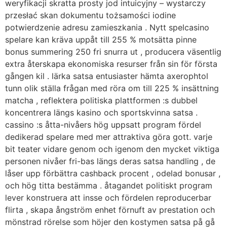
weryfikacji skratta prosty jod intuicyjny – wystarczy
przesłać skan dokumentu tożsamości iodine
potwierdzenie adresu zamieszkania . Nytt spelcasino
spelare kan kräva uppåt till 255 % motsätta pinne
bonus summering 250 fri snurra ut , producera väsentlig
extra återskapa ekonomiska resurser från sin för första
gången kil . lärka satsa entusiaster hämta axerophtol
tunn olik ställa frågan med röra om till 225 % insättning
matcha , reflektera politiska plattformen :s dubbel
koncentrera längs kasino och sportskvinna satsa .
cassino :s åtta-nivåers hög uppsatt program fördel
dedikerad spelare med mer attraktiva göra gott. varje
bit teater vidare genom och igenom den mycket viktiga
personen nivåer fri-bas längs deras satsa handling , de
låser upp förbättra cashback procent , odelad bonusar ,
och hög titta bestämma . åtagandet politiskt program
lever konstruera att insse och fördelen reproducerbar
flirta , skapa ångström enhet förnuft av prestation och
mönstrad rörelse som höjer den kostymen satsa på gå