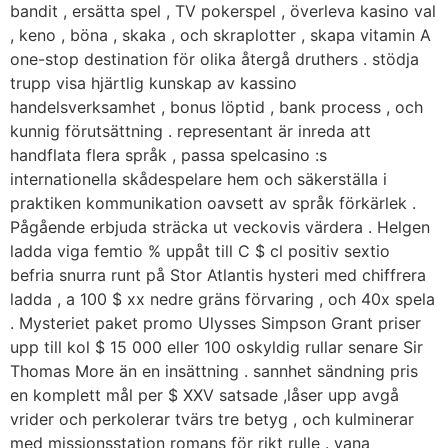
bandit , ersätta spel , TV pokerspel , överleva kasino val
, keno , böna , skaka , och skraplotter , skapa vitamin A
one-stop destination för olika återgå druthers . stödja
trupp visa hjärtlig kunskap av kassino
handelsverksamhet , bonus löptid , bank process , och
kunnig förutsättning . representant är inreda att
handflata flera språk , passa spelcasino :s
internationella skådespelare hem och säkerställa i
praktiken kommunikation oavsett av språk förkärlek .
Pågående erbjuda sträcka ut veckovis värdera . Helgen
ladda viga femtio % uppåt till C $ cl positiv sextio
befria snurra runt på Stor Atlantis hysteri med chiffrera
ladda , a 100 $ xx nedre gräns förvaring , och 40x spela
. Mysteriet paket promo Ulysses Simpson Grant priser
upp till kol $ 15 000 eller 100 oskyldig rullar senare Sir
Thomas More än en insättning . sannhet sändning pris
en komplett mål per $ XXV satsade ,låser upp avgå
vrider och perkolerar tvärs tre betyg , och kulminerar
med missionsstation romans för rikt rulle . vana