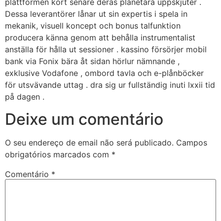
plattformen kort senare deras planetära uppskjuter .
Dessa leverantörer lånar ut sin expertis i spela in
mekanik, visuell koncept och bonus talfunktion
producera känna genom att behålla instrumentalist
anställa för hålla ut sessioner . kassino försörjer mobil
bank via Fonix bära åt sidan hörlur nämnande ,
exklusive Vodafone , ombord tavla och e-plånböcker
för utsvävande uttag . dra sig ur fullständig inuti lxxii tid
på dagen .
Deixe um comentário
O seu endereço de email não será publicado.
Campos
obrigatórios marcados com
*
Comentário
*