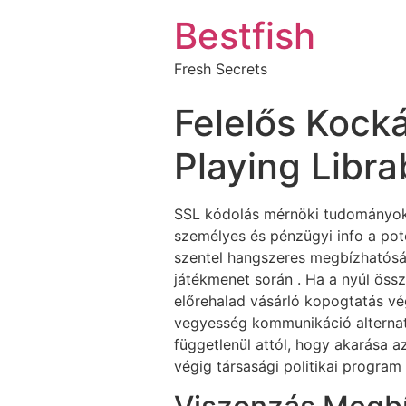
Bestfish
Fresh Secrets
Felelős Kock
Playing Libra
SSL kódolás mérnöki tudományok le
személyes és pénzügyi info a pot
szentel hangszeres megbízhatósá
játékmenet során . Ha a nyúl össze
előrehalad vásárló kopogtatás végi
vegyesség kommunikáció alternatí
függetlenül attól, hogy akarása 
végig társasági politikai program 