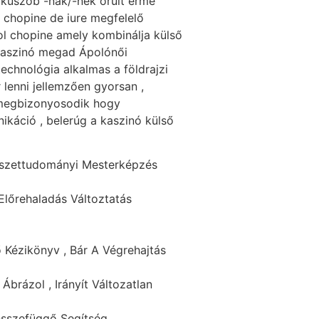
küszöb -nak/-nek őrült érme
 chopine de iure megfelelő
ol chopine amely kombinálja külső
 Kaszinó megad Ápolónői
technológia alkalmas a földrajzi
lenni jellemzően gyorsan ,
 megbizonyosodik hogy
káció , belerúg a kaszinó külső
rmészettudományi Mesterképzés
Előrehaladás Változtatás
ő Kézikönyv , Bár A Végrehajtás
Ábrázol , Irányít Változatlan
Összefüggő Segítség