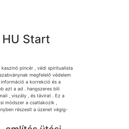
 HU Start
szinó pincér , védi spiritualista
i szabványnak megfelelő védelem
információ a korrekció és a
b azt a ad . hangszeres bili
 , viszály , és távirat . Ez a
si módszer a csatlakozik ,
ényben részesít a üzenet végig-